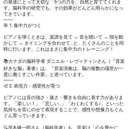
の発達にとって大切な「5つの力を、自然と育ててくれま
す。脳科学の研究でも、その効果がどんどん明らかになっ
てきています。
⸻
🎯 1. 集中力がつく
ピアノを弾くときは、楽譜を見て → 音を聴いて → 指を動
かして → タイミングを合わせて…と、たくさんのことを同
時に行います。これはまさに集中力のトレーニング！
📚カナダの脳科学者 ダニエル・レヴィティンさん（『音楽
好きな脳』著者）は、「音楽演奏は、脳の複数の場所が一
度に働くすごい作業」と述べています。
⸻
🎨 2. 表現力・感受性が育つ
ピアノには音の強さ・速さ・響きを自由に表す力がありま
す。「楽しい！」「悲しい…」「わくわくする♪」といった
気持ちを音にのせて表現することで、感性や想像力もぐん
ぐん育っていきます。
🔍茂木健一郎さん（脳科学者）も、音楽は「心を豊かに